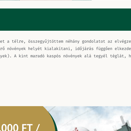
et a télre, összegyűjtöttem néhány gondolatot az elvégze
rő növények helyét kialakítani, időjárás függően elkezde
yek). A kint maradó kaspós növények alá tegyél téglát, h