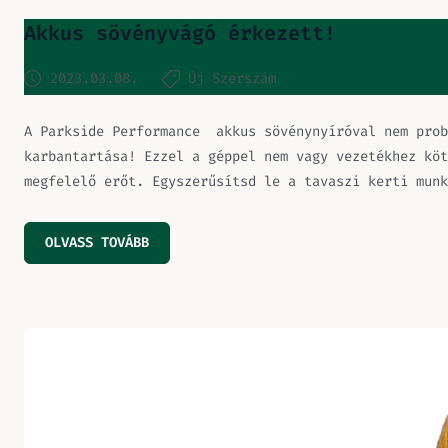
Akkus sövényvágó érkezett!
2023.03.08.
Új Szerszám
A Parkside Performance akkus sövénynyíróval nem prob
karbantartása! Ezzel a géppel nem vagy vezetékhez köt
megfelelő erőt. Egyszerűsítsd le a tavaszi kerti munk
OLVASS TOVÁBB