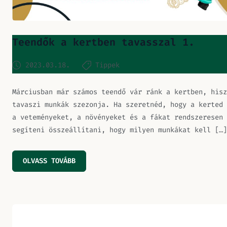
Teendők a kertben tavasszal 1.
2023.03.18.
Tippek
Márciusban már számos teendő vár ránk a kertben, hisz
tavaszi munkák szezonja. Ha szeretnéd, hogy a kerted 
a veteményeket, a növényeket és a fákat rendszeresen 
segíteni összeállítani, hogy milyen munkákat kell […]
OLVASS TOVÁBB