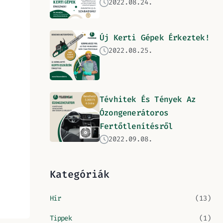
2022.08.24.
Új Kerti Gépek Érkeztek!
2022.08.25.
Tévhitek És Tények Az
Ózongenerátoros
Fertőtlenítésről
2022.09.08.
Kategóriák
Hír
(13)
Tippek
(1)