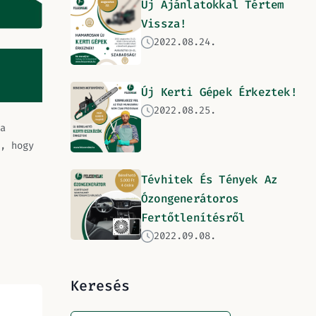
Új Ajánlatokkal Tértem
Vissza!
2022.08.24.
Új Kerti Gépek Érkeztek!
2022.08.25.
a
, hogy
Tévhitek És Tények Az
Ózongenerátoros
Fertőtlenítésről
2022.09.08.
Keresés