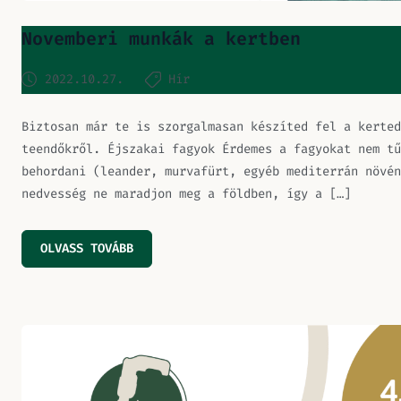
Novemberi munkák a kertben
2022.10.27.
Hír
Biztosan már te is szorgalmasan készíted fel a kerted
teendőkről. Éjszakai fagyok Érdemes a fagyokat nem tű
behordani (leander, murvafürt, egyéb mediterrán növén
nedvesség ne maradjon meg a földben, így a […]
OLVASS TOVÁBB