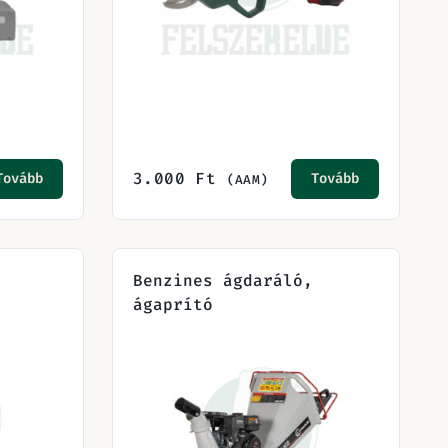
3.000
Ft
Tovább
Tovább
(AAM)
Benzines ágdaráló,
ágaprító