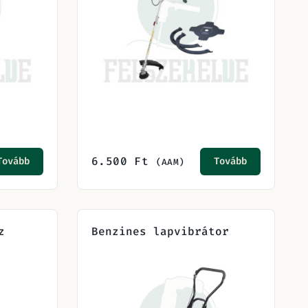
6.500
Ft
Tovább
Tovább
(AAM)
z
Benzines lapvibrátor