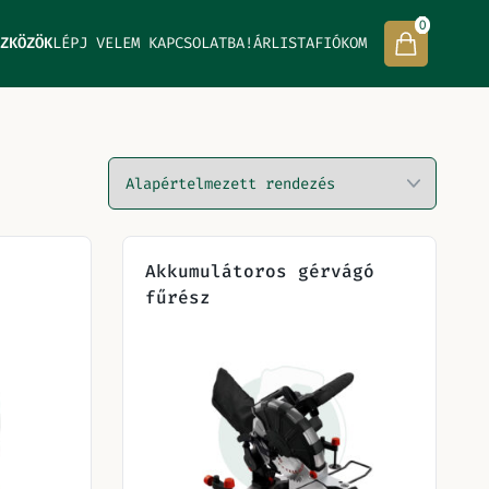
0
ZKÖZÖK
LÉPJ VELEM KAPCSOLATBA!
ÁRLISTA
FIÓKOM
Akkumulátoros gérvágó
fűrész