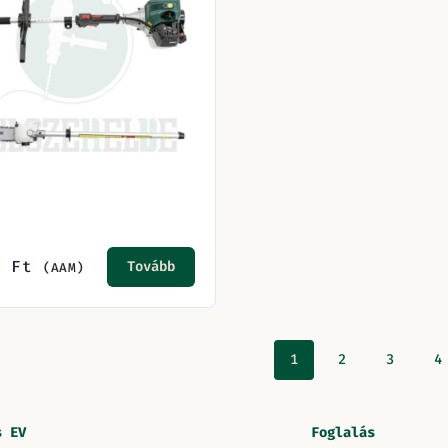
0
Ft
Tovább
(AAM)
1
2
3
4
s EV
Foglalás