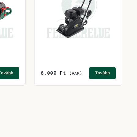
6.000
Ft
Tovább
Tovább
(AAM)