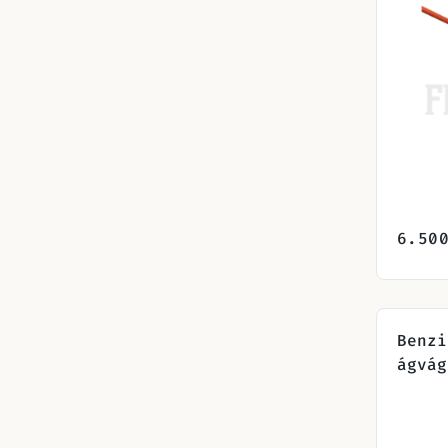
6.50
Benzi
ágvág