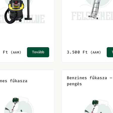
0
Ft
3.500
Ft
Tovább
(AAM)
(AAM)
Benzines fűkasza –
nes fűkasza
pengés