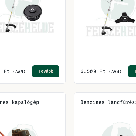
0
Ft
6.500
Ft
Tovább
(AAM)
(AAM)
nes kapálógép
Benzines láncfűrés