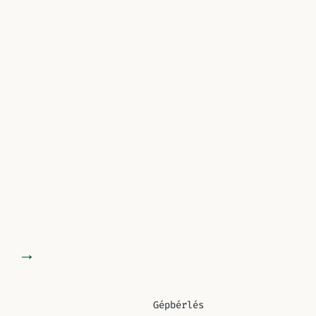
→
Gépbérlés