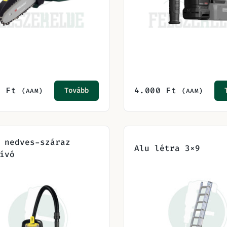
0
Ft
4.000
Ft
Tovább
(AAM)
(AAM)
 nedves-száraz
Alu létra 3×9
ívó