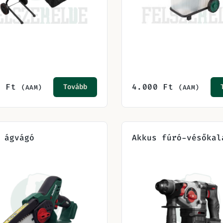
0
Ft
4.000
Ft
Tovább
(AAM)
(AAM)
 ágvágó
Akkus fúró-vésőkal