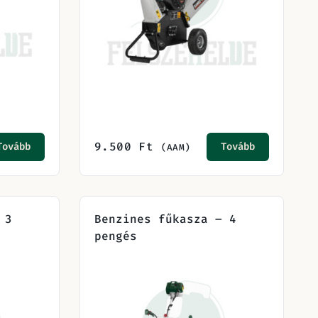
9.500
Ft
Tovább
Tovább
(AAM)
 3
Benzines fűkasza – 4
pengés