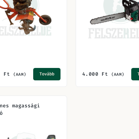
0
Ft
4.000
Ft
Tovább
(AAM)
(AAM)
nes magassági
ó