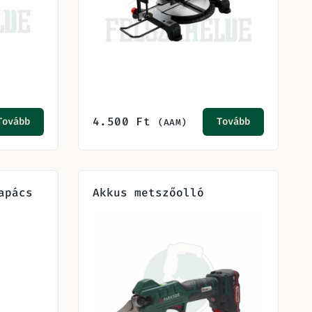
4.500
Ft
Tovább
Tovább
(AAM)
apács
Akkus metszőolló