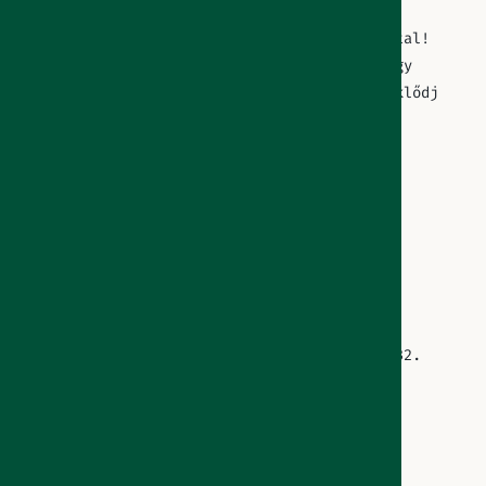
A Felszerelde Gépkölcsönző Győr Nádorváros
városrészben vár bővülő szerszámgép kínálattal!
Állandó nyitvatartással nem rendelkezünk, így
kérjük, mindenképp foglalj online vagy érdeklődj
telefonon mielőtt ellátogatsz hozzánk!
Horváth Tamás EV
Adószám: 58764491-1-28
Nyilvántartási szám: 57116895
Székhely: 9025 Győr, Vámbéry Á. u. 35.
Gép átadás-átvétel: 9023 Győr, Török I. u. 32.
(Szolgáltatóház)
Foglalás