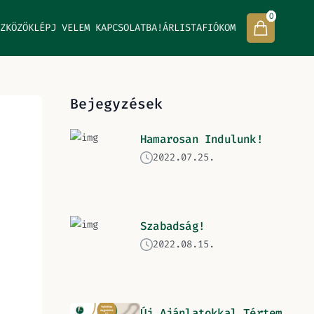
0
ZKÖZÖK
LÉPJ VELEM KAPCSOLATBA!
ÁRLISTA
FIÓKOM
Bejegyzések
Hamarosan Indulunk!
2022.07.25.
Szabadság!
2022.08.15.
Új Ajánlatokkal Tértem