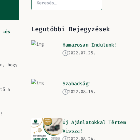
Legutóbbi Bejegyzések
 -és
Hamarosan Indulunk!
2022.07.25.
n, hogy
Szabadság!
tő a
2022.08.15.
!
Új Ajánlatokkal Tértem
Vissza!
2022.08.24.