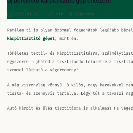
Új bérelhető kárpittisztító gép érkezett!
2023.01.24.
Hír
Új Szerszám
Remélem ti is olyan örömmel fogadjátok legújabb bére
kárpittisztító gépet
, mint én.
Tökéletes textil- és kárpittisztításra, szálmélytiszt
egyszerre fújhatod a tisztítandó felületre a tisztít
szemmel látható a végeredmény!
A gép viszonylag könnyű, 8 kilós, nagy kerekekkel ren
tiszta- és szennyvíz tartálya. Légy túl a tavaszi nag
Autó kárpit és ülés tisztításra is alkalmas! Ha vége