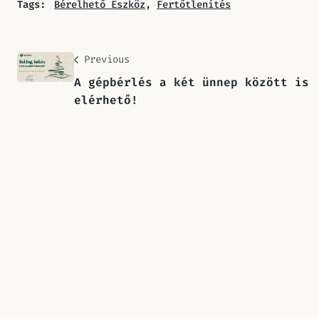
Tags:
Bérelhető Eszköz
,
Fertőtlenítés
Previous
A gépbérlés a két ünnep között is
elérhető!