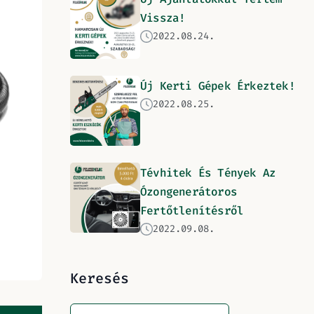
Vissza!
2022.08.24.
Új Kerti Gépek Érkeztek!
2022.08.25.
Tévhitek És Tények Az
Ózongenerátoros
Fertőtlenítésről
2022.09.08.
Keresés