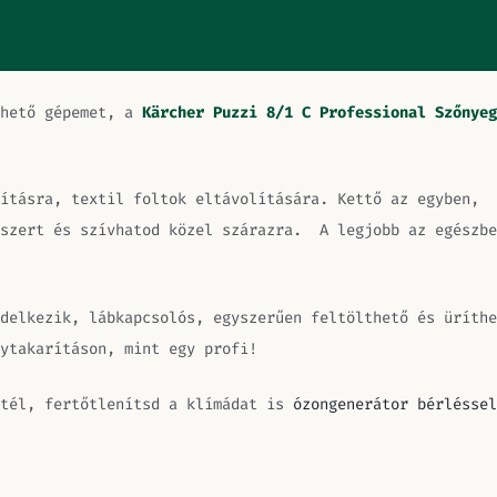
lhető gépemet, a
Kärcher Puzzi 8/1 C Professional
Szőnyeg
ításra, textil foltok eltávolítására. Kettő az egyben,
ószert és szívhatod közel szárazra. A legjobb az egészbe
delkezik, lábkapcsolós, egyszerűen feltölthető és üríthe
ytakarításon, mint egy profi!
ztél, fertőtlenítsd a klímádat is
ózongenerátor bérléssel