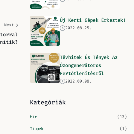
Új Kerti Gépek Érkeztek!
Next
2022.08.25.
torral
nítik?
Tévhitek És Tények Az
Ózongenerátoros
Fertőtlenítésről
2022.09.08.
Kategóriák
Hír
(13)
Tippek
(1)