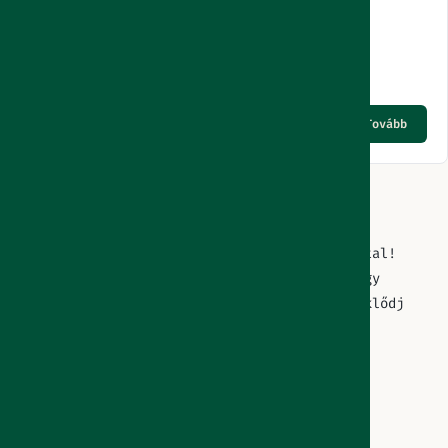
4.100
Ft
(AAM)
Tovább
A Felszerelde Gépkölcsönző Győr Nádorváros
városrészben vár bővülő szerszámgép kínálattal!
Állandó nyitvatartással nem rendelkezünk, így
kérjük, mindenképp foglalj online vagy érdeklődj
telefonon mielőtt ellátogatsz hozzánk!
Horváth Tamás EV