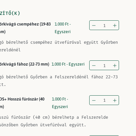
ZÍTŐ(K)
örkivágó csempéhez (19-83
1.000
Ft
-
m)
Egyszeri
gó bérelhető csempéhez ütvefúróval együtt Győrben
ereldénél
örkivágó fához (22-73 mm)
1.000
Ft
- Egyszeri
gó bérelhető Győrben a Felszereldénél fához 22-73
tt.
DS+ Hosszú fúrószár (40
1.000
Ft
-
m)
Egyszeri
sszú fúrószár (40 cm) bérelhetp a Felszerelde
sönzőben Győrben ütvefúróval együtt.