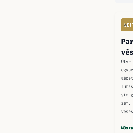
LEÍ
Pa
vé
Ütvef
egybe
gépet
fúrás
ytong
sem. 
vésés
Műsza