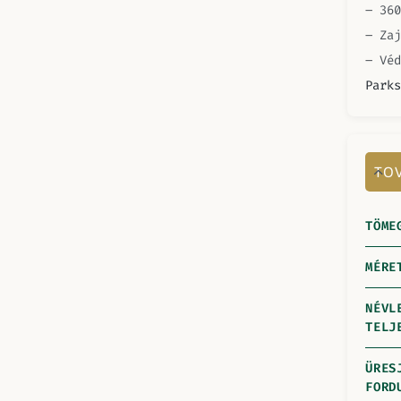
– 360
– Zaj
– Vé
Parks
TOV
TÖME
MÉRE
NÉVL
TELJ
ÜRES
FORD