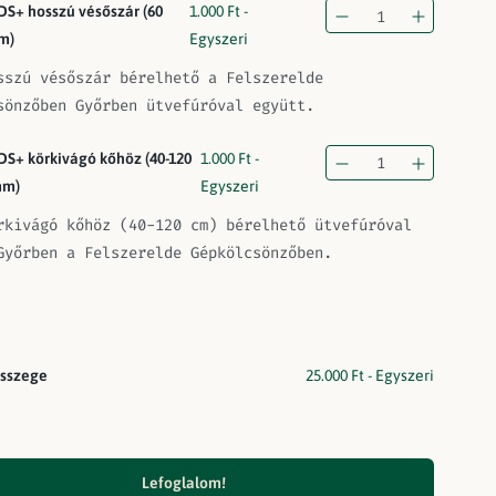
DS+ hosszú vésőszár (60
1.000
Ft
-
m)
Egyszeri
sszú vésőszár bérelhető a Felszerelde
sönzőben Győrben ütvefúróval együtt.
DS+ körkivágó kőhöz (40-120
1.000
Ft
-
m)
Egyszeri
rkivágó kőhöz (40-120 cm) bérelhető ütvefúróval
Győrben a Felszerelde Gépkölcsönzőben.
sszege
25.000
Ft
- Egyszeri
Lefoglalom!