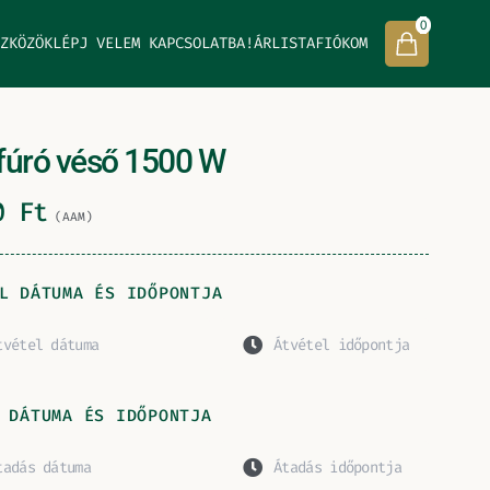
0
ZKÖZÖK
LÉPJ VELEM KAPCSOLATBA!
ÁRLISTA
FIÓKOM
fúró véső 1500 W
00
Ft
(AAM)
L DÁTUMA ÉS IDŐPONTJA
 DÁTUMA ÉS IDŐPONTJA