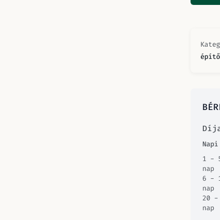
Kate
építő
BÉR
Díj
Napi
1 - 
nap
6 - 
nap
20 -
nap