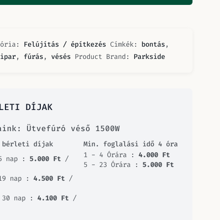
gória:
Felújítás / építkezés
Címkék:
bontás
,
ipar
,
fúrás
,
vésés
Product Brand:
Parkside
LETI DÍJAK
aink: Ütvefúró véső 1500W
 bérleti díjak
Min. foglalási idő 4 óra
1 - 4 Órára :
4.000
Ft
5 nap :
5.000
Ft
/
5 - 23 Órára :
5.000
Ft
19 nap :
4.500
Ft
/
 30 nap :
4.100
Ft
/