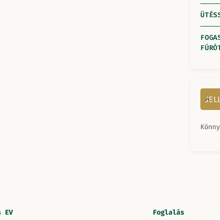
ÜTÉS
FOGA
FÚRÓ
JE
Könny
s EV
Foglalás