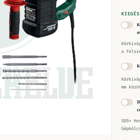
KIEGÉS
K
m
Körkivá
a Felsz
K
Körkivá
mm közö
S
c
SDS+ Ho
Gépkölc