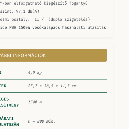
°-ban elforgatható kiegészítő fogantyú
szint: 97,1 dB(A)
delmi osztály: II / (dupla szigetelés)
ide PBH 1500W vésőkalapács használati utasítás
ÁBBI INFORMÁCIÓK
G
4,9 kg
TEK
25,7 × 38,5 × 11,5 cm
EGES
1500 W
ESÍTMÉNY
JÁRATI
0 – 800 min.
ULATSZÁM