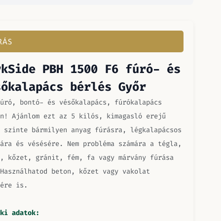
RÁS
rkSide PBH 1500 F6 fúró- és
sőkalapács bérlés Győr
úró, bontó- és vésőkalapács, fúrókalapács
n! Ajánlom ezt az 5 kilós, kimagasló erejű
 szinte bármilyen anyag fúrásra, légkalapácsos
ára és vésésére. Nem probléma számára a tégla,
, kőzet, gránit, fém, fa vagy márvány fúrása
Használhatod beton, kőzet vagy vakolat
ére is.
ki adatok: