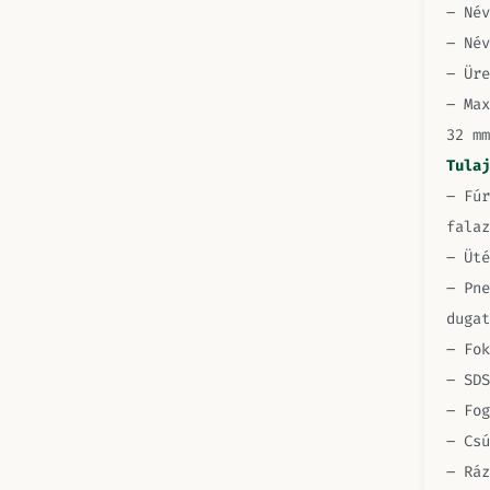
– Név
– Név
– Ür
– Max
32 mm
Tulaj
– Fúr
falaz
– Üté
– Pne
dugat
– Fok
– SDS
– Fog
– Csú
– Ráz