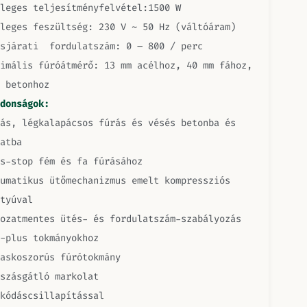
leges teljesítményfelvétel:1500 W
leges feszültség: 230 V ~ 50 Hz (váltóáram)
esjárati fordulatszám: 0 – 800 / perc
imális fúróátmérő: 13 mm acélhoz, 40 mm fához,
 betonhoz
donságok:
ás, légkalapácsos fúrás és vésés betonba és
atba
s-stop fém és fa fúrásához
umatikus ütőmechanizmus emelt kompressziós
tyúval
ozatmentes ütés- és fordulatszám-szabályozás
-plus tokmányokhoz
askoszorús fúrótokmány
szásgátló markolat
kódáscsillapítással