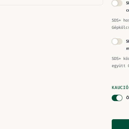
S
c
SDS+ ho
Gépkölc
S
m
SDS+ kö
együtt 
KAUCIÓ
Ö