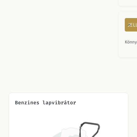
JE
Könny
Benzines lapvibrátor