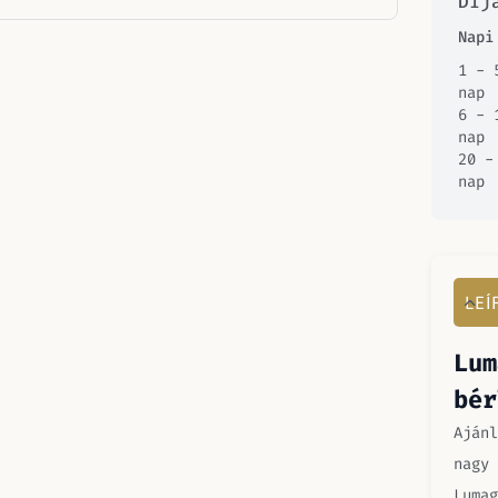
Díj
Napi
1 - 
nap
6 - 
nap
20 -
nap
LEÍ
Lum
bér
Ajánl
nagy 
Lumag