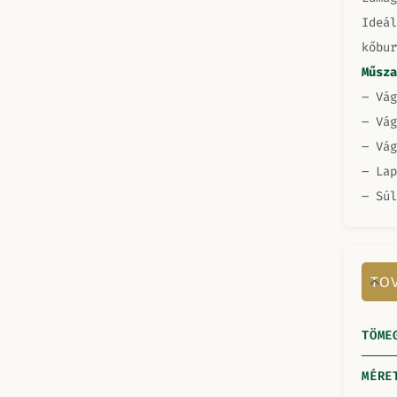
Ideál
kőbur
Műsza
– Vág
– Vág
– Vág
– Lap
– Súl
TOV
TÖME
MÉRE