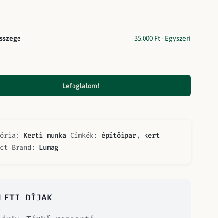
sszege
35.000
Ft
- Egyszeri
Lefoglalom!
gória:
Kerti munka
Címkék:
építőipar
,
kert
uct Brand:
Lumag
LETI DÍJAK