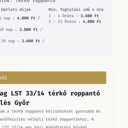
aink: Térkő roppantó
 bérleti díjak
Min. foglalási idő 4 óra
1 - 4 Órára :
3.600
Ft
5 nap :
4.000
Ft
/
5 - 23 Órára :
4.000
Ft
19 nap :
3.800
Ft
/
 29 nap :
3.600
Ft
/
RÁS
ag LST 33/14 térkő roppantó
lés Győr
om a térkő roppantó kölcsönzését gyorsabb és
erőfeszítés nélküli térkő roppantáshoz. A
 LST 33/14 egy kézi müködtetésű kővágó.