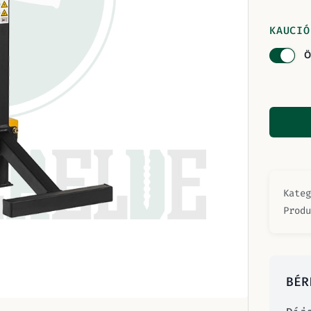
KAUCIÓ
Ö
Kate
Prod
BÉR