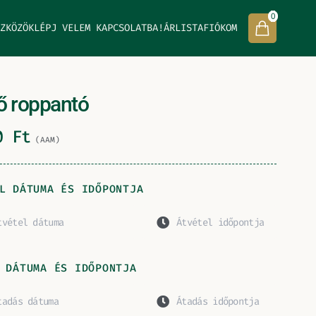
0
ZKÖZÖK
LÉPJ VELEM KAPCSOLATBA!
ÁRLISTA
FIÓKOM
ő roppantó
00
Ft
(AAM)
L DÁTUMA ÉS IDŐPONTJA
 DÁTUMA ÉS IDŐPONTJA