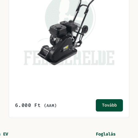
6.000
Ft
Tovább
(AAM)
s EV
Foglalás