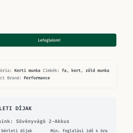
Lefoglalom!
gória:
Kerti munka
Címkék:
fa
,
kert
,
zöld munka
uct Brand:
Performance
LETI DÍJAK
aink: Sövényvágó 2-Akkus
 bérleti díjak
Min. foglalási idő 4 óra