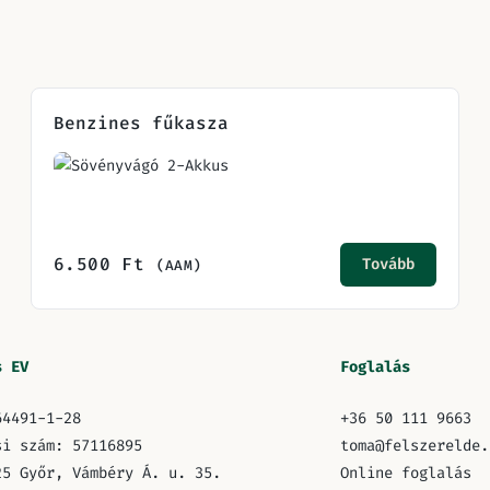
Benzines fűkasza
6.500
Ft
Tovább
(AAM)
s EV
Foglalás
64491-1-28
+36 50 111 9663
si szám: 57116895
toma@felszerelde.
25 Győr, Vámbéry Á. u. 35.
Online foglalás