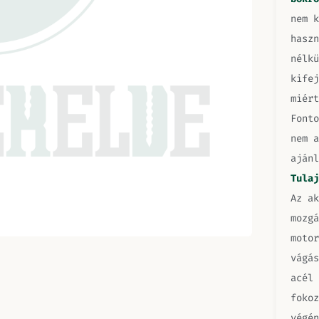
nem k
haszn
nélkü
kife
miért
Fonto
nem a
aján
Tulaj
Az ak
mozgá
motor
vágás
acél 
fokoz
végén