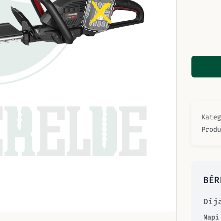
Kate
Prod
BÉR
Díj
Napi