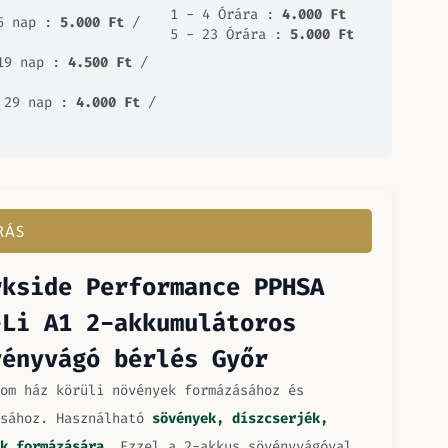
1 - 4 Órára :
4.000
Ft
5 nap :
5.000
Ft
/
5 - 23 Órára :
5.000
Ft
19 nap :
4.500
Ft
/
 29 nap :
4.000
Ft
/
RÁS
rkside Performance
PPHSA
-Li A1 2-akkumulátoros
vényvágó bérlés Győr
om ház körüli növények formázásához és
ásához. Használható
sövények, díszcserjék,
k formázására
. Ezzel a 2-akkus sövényvágóval