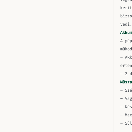
kerít
bizto
védi.
Akkum
A gép
működ
– Akk
érten
– 2 d
Műsza
– Szé
– Vág
– Kés
– Max
– Súl