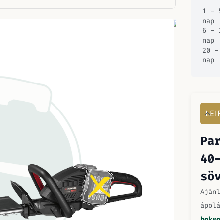
1 - 
nap
6 - 
nap
20 -
nap
LEÍ
Pa
40
sö
Ajánl
ápol
bokro