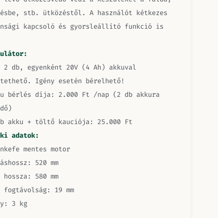
ésbe, stb. ütközéstől. A használót kétkezes
nsági kapcsoló és gyorsleállító funkció is
ulátor:
 2 db, egyenként 20V (4 Ah) akkuval
tethető. Igény esetén bérelhető!
u bérlés díja: 2.000 Ft /nap (2 db akkura
dő)
b akku + töltő kauciója: 25.000 Ft
ki adatok:
nkefe mentes motor
áshossz: 520 mm
 hossza: 580 mm
 fogtávolság: 19 mm
y: 3 kg