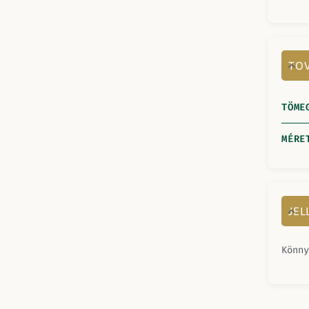
TOV
TÖME
MÉRE
JE
Könny