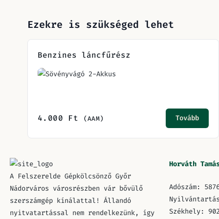
Ezekre is szükséged lehet
Benzines láncfűrész
4.000
Ft
Tovább
(AAM)
Horváth Tamá
A Felszerelde Gépkölcsönző Győr
Adószám: 587
Nádorváros városrészben vár bővülő
Nyilvántartá
szerszámgép kínálattal! Állandó
Székhely: 90
nyitvatartással nem rendelkezünk, így