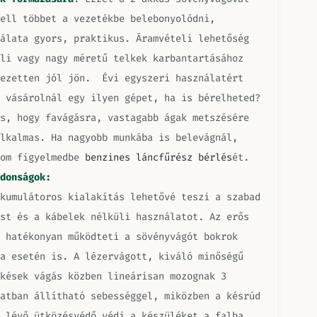
ell többet a vezetékbe belebonyolódni,
álata gyors, praktikus. Áramvételi lehetőség
li vagy nagy méretű telkek karbantartásához
jezetten jól jön. Évi egyszeri használatért
 vásárolnál egy ilyen gépet, ha is bérelheted?
s, hogy favágásra, vastagabb ágak metszésére
lkalmas. Ha nagyobb munkába is belevágnál,
lom figyelmedbe
benzines láncfűrész bérlés
ét.
donságok:
kumulátoros kialakítás lehetővé teszi a szabad
st és a kábelek nélküli használatot. Az erős
 hatékonyan működteti a sövényvágót bokrok
a esetén is. A lézervágott, kiváló minőségű
kések vágás közben lineárisan mozognak 3
atban állítható sebességgel, miközben a késrúd
 lévő ütközésvédő védi a készüléket a falba,