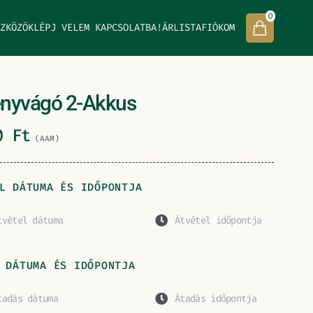
0
ZKÖZÖK
LÉPJ VELEM KAPCSOLATBA!
ÁRLISTA
FIÓKOM
nyvágó 2-Akkus
00
Ft
(AAM)
L DÁTUMA ÉS IDŐPONTJA
 DÁTUMA ÉS IDŐPONTJA