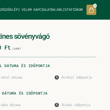
0
ZKÖZÖK
LÉPJ VELEM KAPCSOLATBA!
ÁRLISTA
FIÓKOM
ines sövényvágó
00
Ft
(AAM)
L DÁTUMA ÉS IDŐPONTJA
 DÁTUMA ÉS IDŐPONTJA