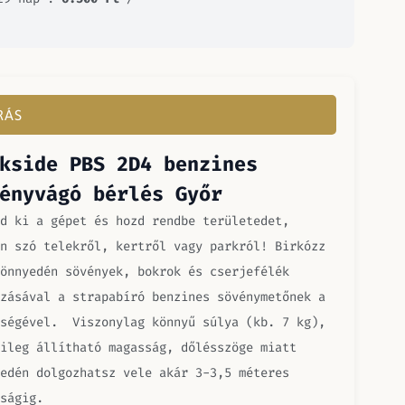
RÁS
kside PBS 2D4 benzines
ényvágó bérlés Győr
d ki a gépet és hozd rendbe területedet,
n szó telekről, kertről vagy parkról! Birkózz
önnyedén sövények, bokrok és cserjefélék
zásával a strapabíró benzines sövénymetőnek a
tségével. Viszonylag könnyű súlya (kb. 7 kg),
ileg állítható magasság, dőlésszöge miatt
edén dolgozhatsz vele akár 3-3,5 méteres
ságig.