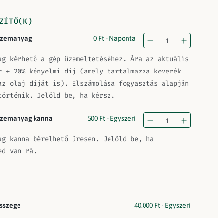
ZÍTŐ(K)
zemanyag
0
Ft
- Naponta
ag kérhető a gép üzemeltetéséhez. Ára az aktuális
r + 20% kényelmi díj (amely tartalmazza keverék
az olaj díját is). Elszámolása fogyasztás alapján
történik. Jelöld be, ha kérsz.
zemanyag kanna
500
Ft
- Egyszeri
ag kanna bérelhető üresen. Jelöld be, ha
ed van rá.
sszege
40.000
Ft
- Egyszeri