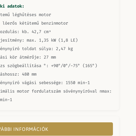
ki adatok:
temű léghűtéses motor
 lóerős kétütemű benzinmotor
ozdulás: kb. 42,7 cm³
jesítmény: max. 1,35 kW (1,8 LE)
énynyíró toldat súlya: 2,47 kg
ási kör átmérője: 27 mm
zs szögbeállítása °: +90°/0°/-75° (165°)
áshossz: 480 mm
énynyíró vágási sebessége: 1550 min-1
imális motor fordulatszám sövénynyíróval nmax:
min-1
ÁBBI INFORMÁCIÓK