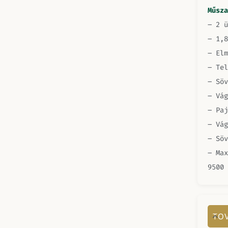
Műsza
– 2 ü
– 1,8
– Elm
– Tel
– Söv
– Vág
– Paj
– Vág
– Söv
– Max
9500 
TOV