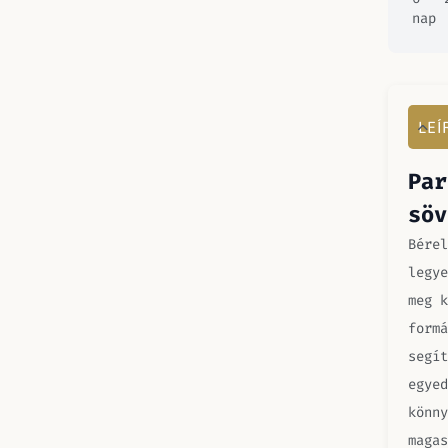
nap
LEÍ
Par
söv
Bérel
legye
meg k
formá
segí
egyed
könny
magas