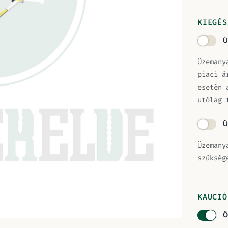
KIEGÉS
Ü
Üzemany
piaci á
esetén 
utólag 
Ü
Üzemany
szükség
KAUCIÓ
Ö