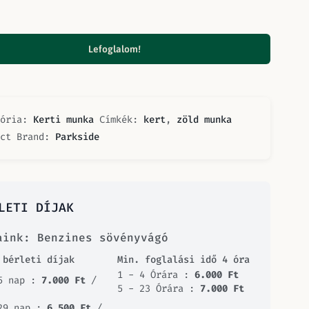
Lefoglalom!
gória:
Kerti munka
Címkék:
kert
,
zöld munka
uct Brand:
Parkside
LETI DÍJAK
aink: Benzines sövényvágó
 bérleti díjak
Min. foglalási idő 4 óra
1 - 4 Órára :
6.000
Ft
5 nap :
7.000
Ft
/
5 - 23 Órára :
7.000
Ft
29 nap :
6.500
Ft
/