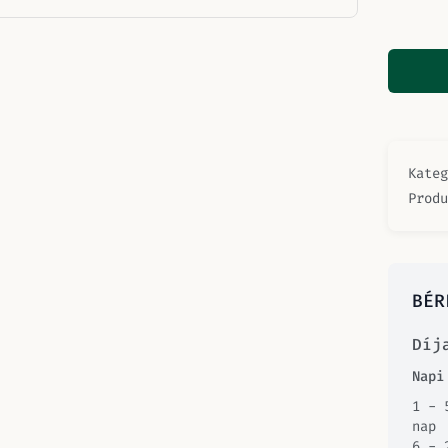
Kate
Prod
BÉR
Díj
Napi
1 - 
nap
6 - 