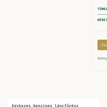
TÖME
MÉRE
JE
Könny
Egykezes benzines láncfűrész