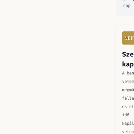
nap
LEÍ
Sze
kap
A ben
vetem
megmű
fella
és el
idő- 
kapál
vetem