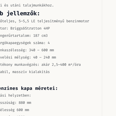
i és utáni talajmunkákhoz.
b jellemzők:
őteljes, 5–5,5 LE teljesítményű benzinmotor
tor: Briggs&Stratton 4HP
ngerűrtartalom: 187 cm3
rgókapaegységek száma: 4
nkaszélesség: 340 – 600 mm
velési mélység: 40 – 240 mm
tékony munkavégzés: akár 2,5–400 m²/óra
abil, masszív kialakítás
enzines kapa méretei:
ási helyzetben:
sszúság: 880 mm
élesség 600 mm