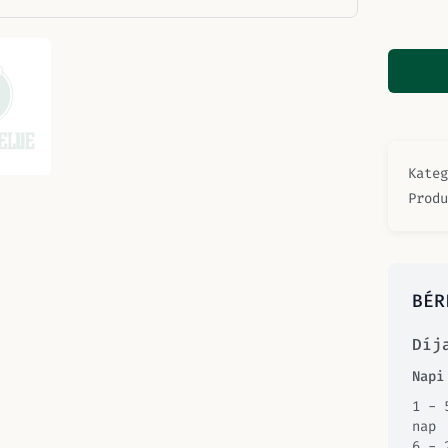
Kate
Prod
BÉR
Díj
Napi
1 - 
nap
6 - 