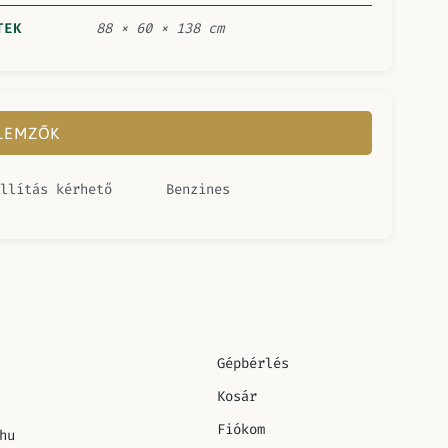
TEK
88 × 60 × 138 cm
LLEMZŐK
llítás kérhető
Benzines
Gépbérlés
Kosár
Fiókom
hu