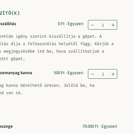
ZÍTŐ(K)
iszállítás
0
Ft
- Egyszeri
erelde igény szerint kiszállítja a gépet. A
ítás díja a felhasználás helyétől függ. Kérjük a
s megjegyzésébe írd be, hova szállíthatjuk a
zött gépet.
zemanyag kanna
500
Ft
- Egyszeri
ag kanna bérelhető üresen. Jelöld be, ha
ed van rá.
sszege
70.000
Ft
- Egyszeri