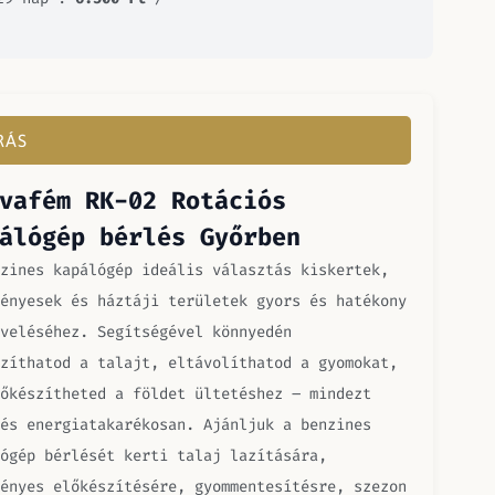
RÁS
vafém RK-02 Rotációs
álógép bérlés Győrben
zines kapálógép ideális választás kiskertek,
ényesek és háztáji területek gyors és hatékony
veléséhez. Segítségével könnyedén
zíthatod a talajt, eltávolíthatod a gyomokat,
őkészítheted a földet ültetéshez – mindezt
és energiatakarékosan. Ajánljuk a benzines
ógép bérlését kerti talaj lazítására,
ényes előkészítésére, gyommentesítésre, szezon