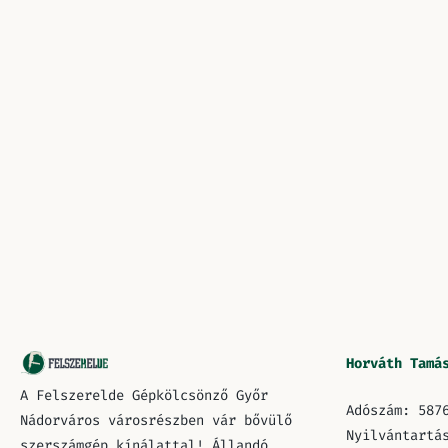
Horváth Tamá
A Felszerelde Gépkölcsönző Győr
Adószám: 587
Nádorváros városrészben vár bővülő
Nyilvántartá
szerszámgép kínálattal! Állandó