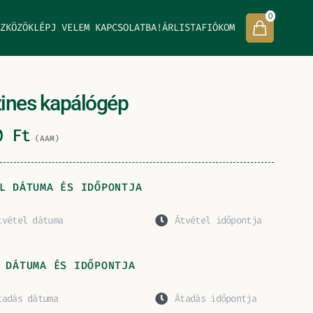
0
ZKÖZÖK
LÉPJ VELEM KAPCSOLATBA!
ÁRLISTA
FIÓKOM
ines kapálógép
00
Ft
(AAM)
L DÁTUMA ÉS IDŐPONTJA
 DÁTUMA ÉS IDŐPONTJA