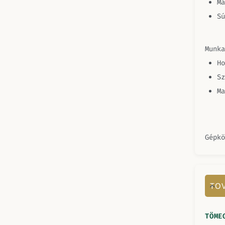
Ma
Sú
Munka
Ho
Sz
Ma
Gépk
TOV
TÖME