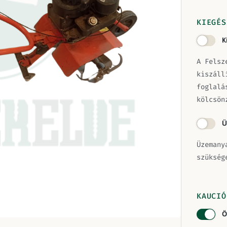
KIEGÉS
K
A Felsz
kiszáll
foglalá
kölcsön
Ü
Üzemany
szükség
KAUCIÓ
Ö