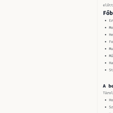
előtt
Főb
Er
Mo
He
Fo
Mu
Mű
Ha
St
A b
Tárol
Ho
Sz