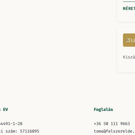
MÉRE
JE
Kiszá
s EV
Foglalás
64491-1-28
+36 50 111 9663
si szám: 57116895
toma@felszerelde.