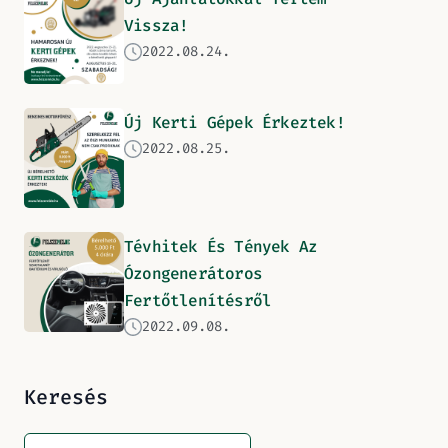
Vissza!
2022.08.24.
Új Kerti Gépek Érkeztek!
2022.08.25.
Tévhitek És Tények Az
Ózongenerátoros
Fertőtlenítésről
2022.09.08.
Keresés