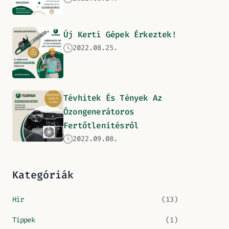
Új Kerti Gépek Érkeztek!
2022.08.25.
Tévhitek És Tények Az
Ózongenerátoros
Fertőtlenítésről
2022.09.08.
Kategóriák
Hír
(13)
Tippek
(1)