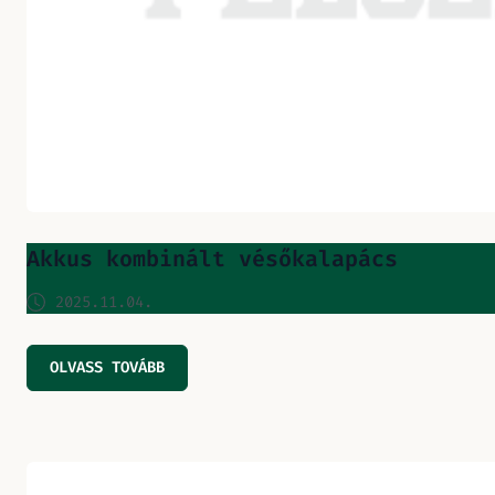
Akkus kombinált vésőkalapács
2025.11.04.
OLVASS TOVÁBB