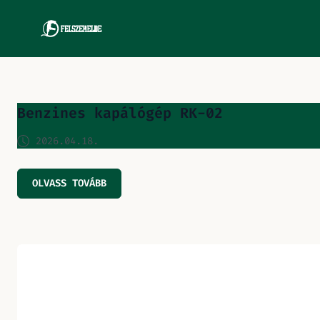
Benzines kapálógép RK-02
2026.04.18.
OLVASS TOVÁBB