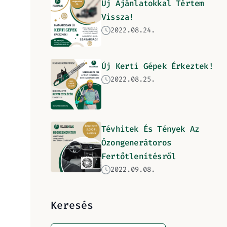
Új Ajánlatokkal Tértem
Vissza!
2022.08.24.
Új Kerti Gépek Érkeztek!
2022.08.25.
Tévhitek És Tények Az
Ózongenerátoros
Fertőtlenítésről
2022.09.08.
Keresés