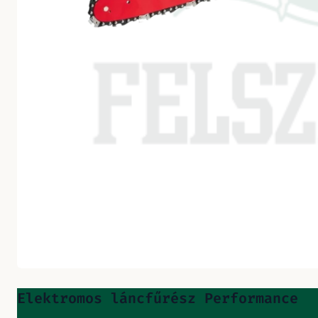
Elektromos láncfűrész Performance