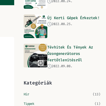
2022.08.24.
Új Kerti Gépek Érkeztek!
2022.08.25.
Tévhitek És Tények Az
Ózongenerátoros
Fertőtlenítésről
2022.09.08.
Kategóriák
Hír
(13)
Tippek
(1)