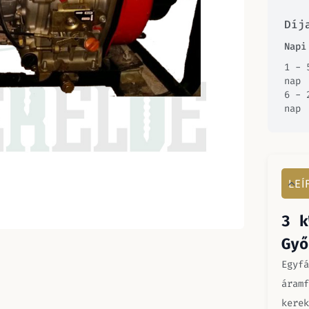
Díj
Napi
1 - 
nap
6 - 
nap
LEÍ
3 k
Győ
Egyfá
áramf
kerek