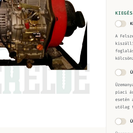
KIEGÉS
K
A Felsz
kiszáll
foglalá
kölcsön
Ü
Üzemany
piaci á
esetén 
utólag 
Ü