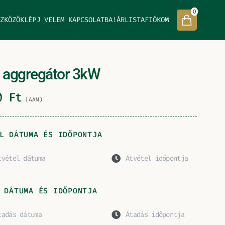
0
ZKÖZÖK
LÉPJ VELEM KAPCSOLATBA!
ÁRLISTA
FIÓKOM
l aggregátor 3kW
00
Ft
(AAM)
L DÁTUMA ÉS IDŐPONTJA
 DÁTUMA ÉS IDŐPONTJA