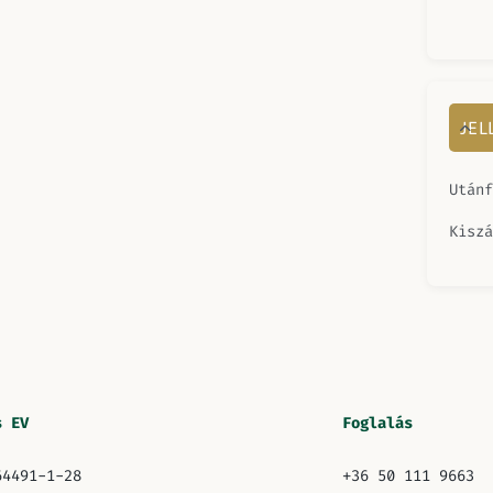
JE
Utánf
Kiszá
s EV
Foglalás
64491-1-28
+36 50 111 9663