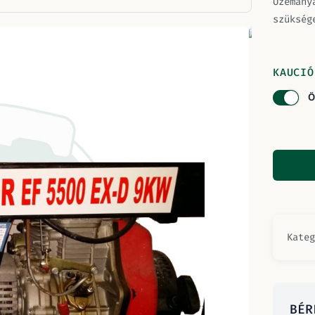
Üzemany
szükség
KAUCIÓ
Ö
Kate
BÉR