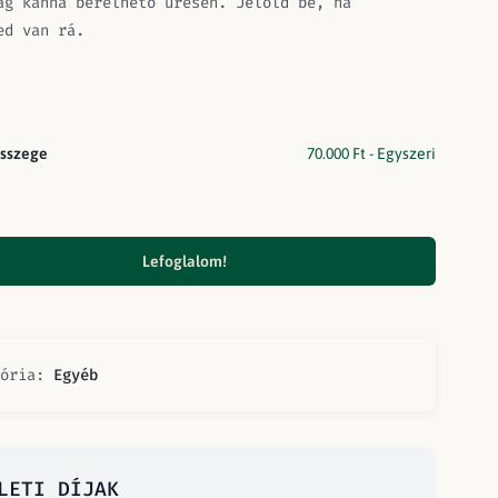
ag kanna bérelhető üresen. Jelöld be, ha
ed van rá.
sszege
70.000
Ft
- Egyszeri
Lefoglalom!
gória:
Egyéb
LETI DÍJAK