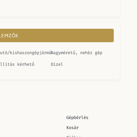
LLEMZŐK
utó/kishaszongépjármű
Nagyméretű, nehéz gép
llítás kérhető
Dízel
Gépbérlés
Kosár