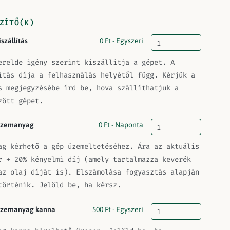
ZÍTŐ(K)
iszállítás
0
Ft
- Egyszeri
erelde igény szerint kiszállítja a gépet. A
ítás díja a felhasználás helyétől függ. Kérjük a
s megjegyzésébe írd be, hova szállíthatjuk a
zött gépet.
zemanyag
0
Ft
- Naponta
ag kérhető a gép üzemeltetéséhez. Ára az aktuális
r + 20% kényelmi díj (amely tartalmazza keverék
az olaj díját is). Elszámolása fogyasztás alapján
történik. Jelöld be, ha kérsz.
zemanyag kanna
500
Ft
- Egyszeri