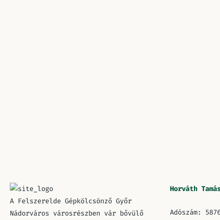
Horváth Tamá
A Felszerelde Gépkölcsönző Győr
Adószám: 587
Nádorváros városrészben vár bővülő